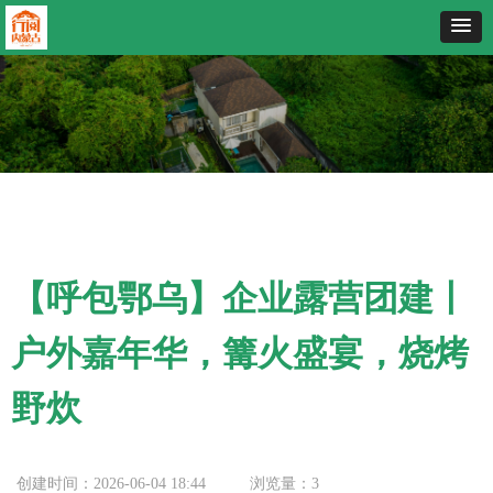
【呼包鄂乌】企业露营团建丨
户外嘉年华，篝火盛宴，烧烤
野炊
创建时间：
2026-06-04
18:44
浏览量：
3