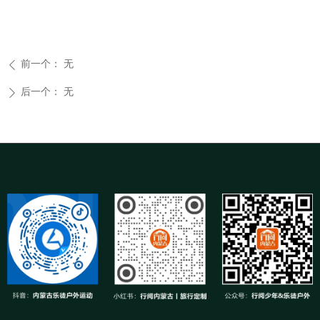
前一个：
无
ꄴ
后一个：
无
ꄲ