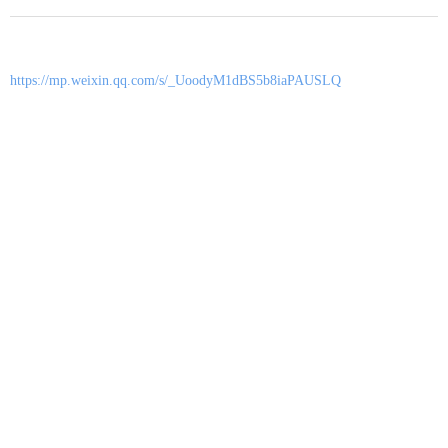
https://mp.weixin.qq.com/s/_UoodyM1dBS5b8iaPAUSLQ