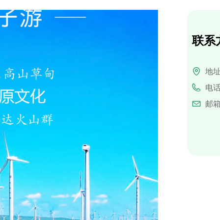
联系
地
电
邮