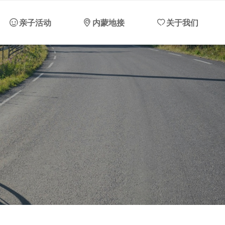
ꂑ
亲子活动
ꀷ
内蒙地接
ꄀ
关于我们