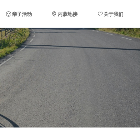
ꂑ
亲子活动
ꀷ
内蒙地接
ꄀ
关于我们