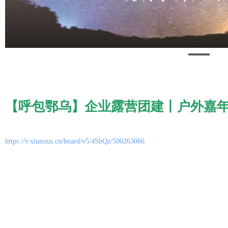
【呼包鄂乌】企业露营团建丨户外嘉
https://v.xiumius.cn/board/v5/4SbQz/500263066