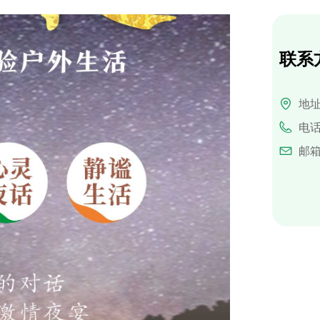
联系
地
电
邮