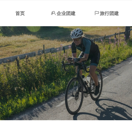
首页
ꁘ
企业团建
ꄡ
旅行团建