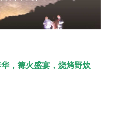
年华，篝火盛宴，烧烤野炊